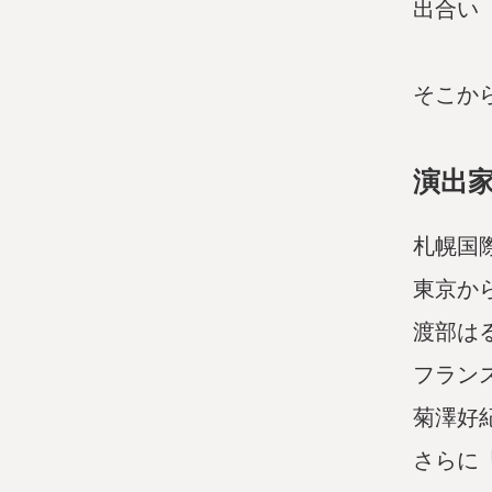
出合い
そこか
演出
札幌国
東京か
渡部は
フラン
菊澤好
さらに