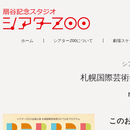
ホーム
シアターZOOについて
劇場スケ
シ
札幌国際芸術
この