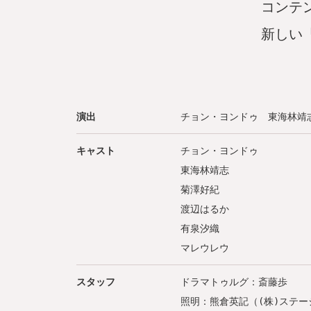
コンテ
新しい「
演出
チョン・ヨンドゥ 東海林靖
キャスト
チョン・ヨンドゥ
東海林靖志
菊澤好紀
渡辺はるか
有泉汐織
マレウレウ
スタッフ
ドラマトゥルグ：斎藤歩
照明：熊倉英記（(株)ステ