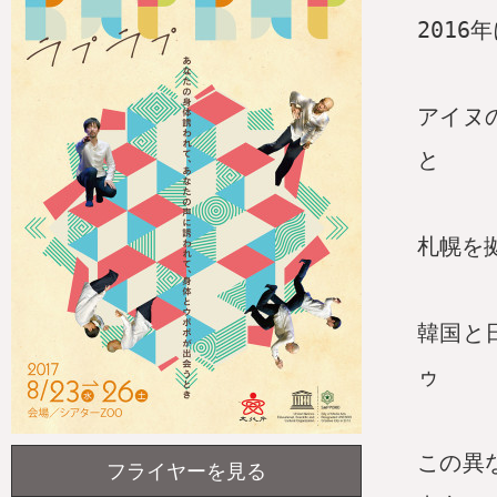
201
アイヌ
と
札幌を
韓国と
ゥ
この異
フライヤーを見る