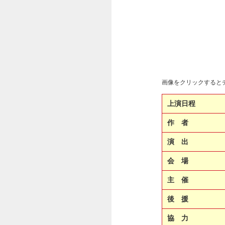
画像をクリックすると
上演日程
作 者
演 出
会 場
主 催
後 援
協 力