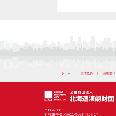
ホーム
｜
団体概要
｜
演劇製作
〒064-0811
札幌市中央区南11条西1丁目3-17