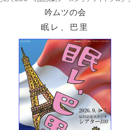
吟ムツの会
眠レ、巴里