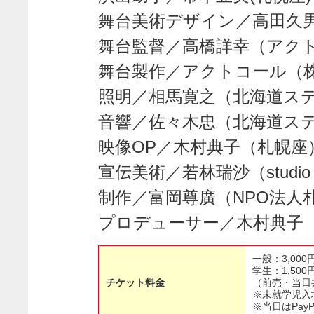
舞台美術デザイン／高田久男
舞台監督／高橋詳幸（ア
舞台製作／アクトコール（
照明／相馬寛之（北海道ス
音響／佐々木忠（北海道ス
映像OP／木村典子（札幌座
宣伝美術／若林瑞沙（studio
制作／富岡尊廣（NPO法
プロデューサー／木村典子
一般：3,000
学生：1,500
チケット料金
（前売・当日
※未就学児入
※当日はPay