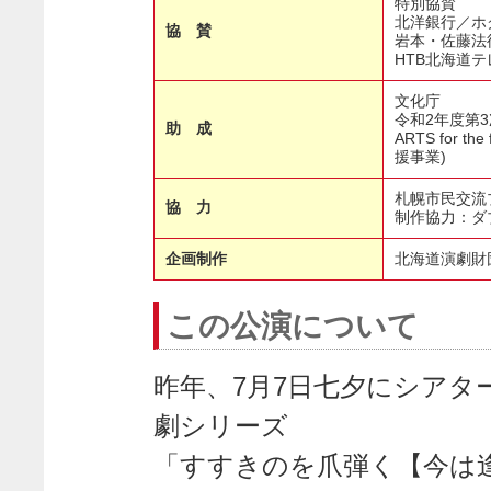
特別協賛
北洋銀行／ホ
協 賛
岩本・佐藤法
HTB北海道
文化庁
令和2年度第
助 成
ARTS for
援事業)
札幌市民交流
協 力
制作協力：ダブル
企画制作
北海道演劇財
この公演について
昨年、7月7日七夕にシアタ
劇シリーズ
「すすきのを爪弾く【今は