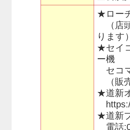
★ローチ
（店頭
ります
★セイ
ー機
セコマコ
（販売
★道新
https:/
★道新
電話:05