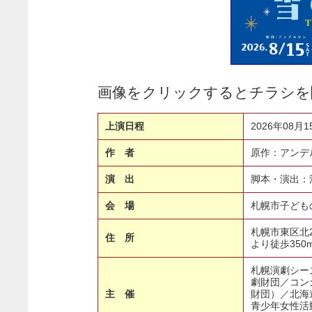
画像をクリックするとチラシを
上演日程
2026年08月
作 者
原作：アンデ
演 出
脚本・演出：
会 場
札幌市子ども
札幌市東区北2
住 所
より徒歩350
札幌演劇シー
劇財団／コン
主 催
財団）／北海
青少年女性活