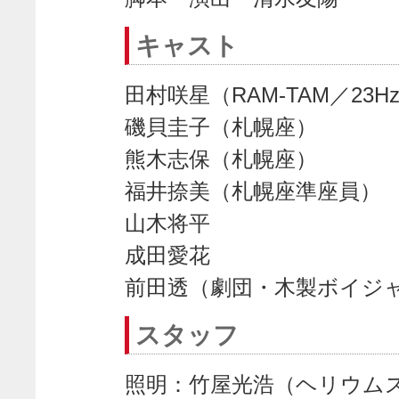
キャスト
田村咲星（RAM-TAM／23H
磯貝圭子（札幌座）
熊木志保（札幌座）
福井捺美（札幌座準座員）
山木将平
成田愛花
前田透（劇団・木製ボイジャ
スタッフ
照明：竹屋光浩（ヘリウム