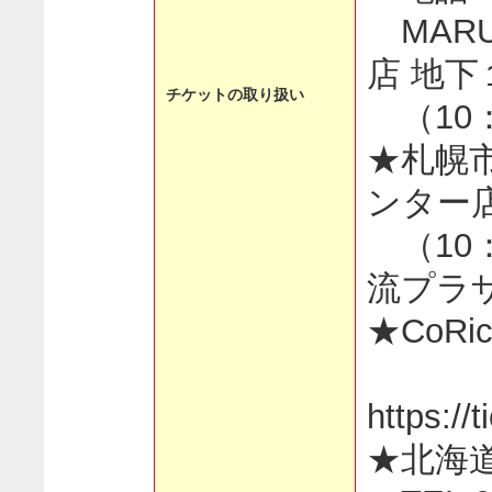
MAR
店 地
チケットの取り扱い
（10：
★札幌
ンター
（10：
流プラ
★CoR
https://
★北海